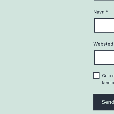
Navn
*
Websted
Gem m
komme