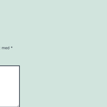
et med
*