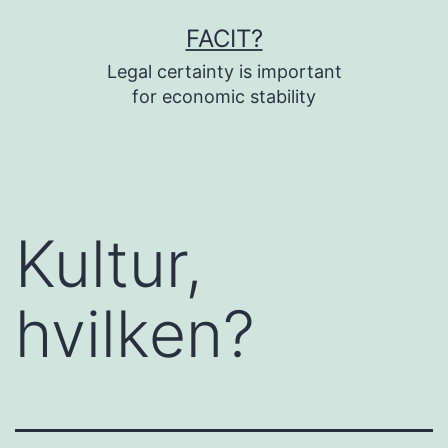
Fortsæt
FACIT?
til
Legal certainty is important
indhold
for economic stability
Kultur,
hvilken?