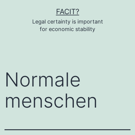
Fortsæt
FACIT?
til
Legal certainty is important
indhold
for economic stability
Normale
menschen