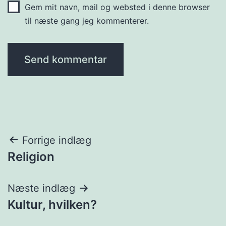
Gem mit navn, mail og websted i denne browser
til næste gang jeg kommenterer.
Indlægsnavigation
Forrige indlæg
Religion
Næste indlæg
Kultur, hvilken?