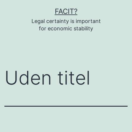
Fortsæt
FACIT?
til
Legal certainty is important
indhold
for economic stability
Uden titel