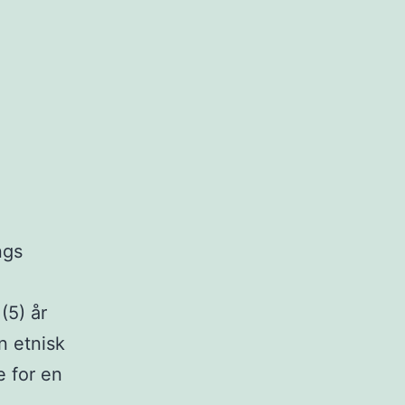
ngs
(5) år
n etnisk
e for en