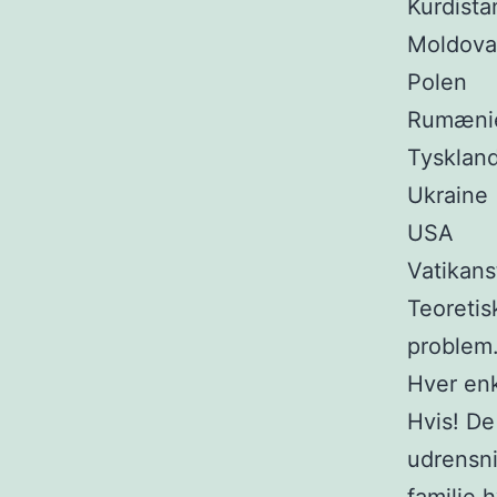
Kurdista
Moldova
Polen
Rumæni
Tysklan
Ukraine
USA
Vatikans
Teoretis
problem
Hver enk
Hvis! De
udrensni