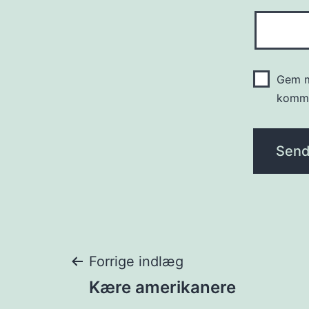
Gem m
komme
Indlægsnavigat
Forrige indlæg
Kære amerikanere