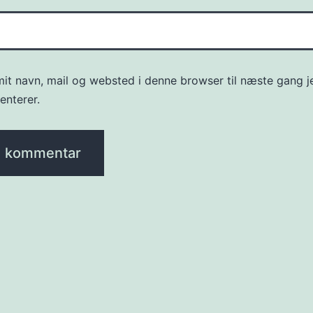
it navn, mail og websted i denne browser til næste gang j
nterer.
ion