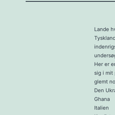
Lande hv
Tyskland
indenrig
undersø
Her er e
sig i mi
glemt n
Den Ukr
Ghana
Italien