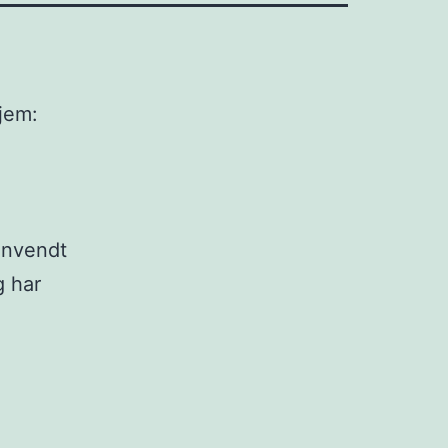
hjem:
henvendt
g har