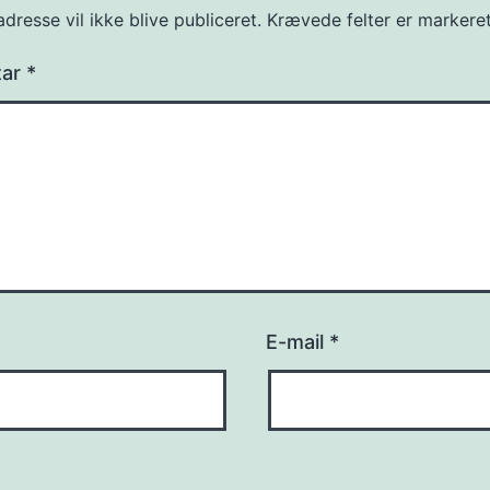
dresse vil ikke blive publiceret.
Krævede felter er marker
tar
*
E-mail
*