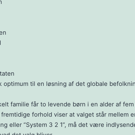
n
en
d
taten
k optimum til en løsning af det globale befolkni
.
elt familie får to levende børn i en alder af fem 
 fremtidige forhold viser at valget står mellem e
ng eller “System 3 2 1”, må det være indlysend