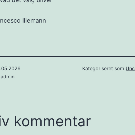
hvad det valg bliver
ancesco Illemann
1.05.2026
Kategoriseret som
Unc
f
admin
iv kommentar