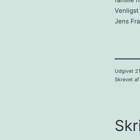
familie 
Venligst
Jens Fr
Udgivet
2
Skrevet a
Skr