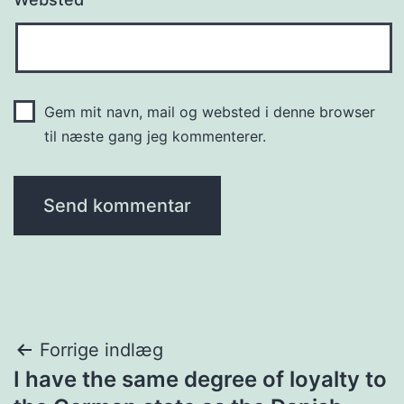
Gem mit navn, mail og websted i denne browser
til næste gang jeg kommenterer.
Indlægsnavigation
Forrige indlæg
I have the same degree of loyalty to