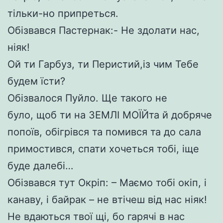
тільки-но припреться.
Обізвався Пастернак:- Не здолати нас,
ніяк!
Ой ти Гарбуз, ти Перистий,із чим Тебе
будем їсти?
Обізвалося Пуйло. Ще такого не
було, щоб ти на ЗЕМЛІ МОЇЙта й добряче
попоїв, обігрівся та помився та до сала
примостився, спати хочеться тобі, іще
буде далебі…
Обізвався тут Окріп: – Маємо тобі окіп, і
канаву, і байрак – не втічеш від нас ніяк!
Не вдаються твої щі, бо гарячі в нас