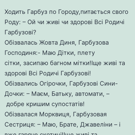
Ходить Гарбуз по Городу,питається свого
Роду: – Ой чи живі чи здорові Всі Родичі
Гарбузові?
Обізвалась Жовта Диня, Гарбузова
Господиня:- Маю Дітки, плету
сітки, засипаю багном мітки!Іще живі та
здорові Всі Родичі Гарбузові!
Обізвались Огірочки, Гарбузові Сини-
Дочки: – Маєм, Батьку, автомати, –
добре кришим супостатів!
Обізвалася Морквиця, Гарбузовая
Сестриця: – Маю, Брате, Джавеліни – і
вже гаряче скотині!Іще живі та