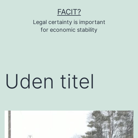
Fortsæt
FACIT?
til
Legal certainty is important
indhold
for economic stability
Uden titel