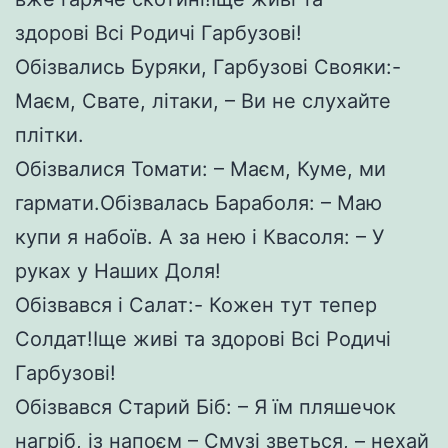
здорові Всі Родичі Гарбузові!
Обізвались Буряки, Гарбузові Свояки:-
Маєм, Свате, літаки, – Ви не слухайте
плітки.
Обізвалися Томати: – Маєм, Куме, ми
гармати.Обізвалась Бараболя: – Маю
купи я набоїв. А за нею і Квасоля: – У
руках у Наших Доля!
Обізвався і Салат:- Кожен тут тепер
Солдат!Іще живі та здорові Всі Родичі
Гарбузові!
Обізвався Старий Біб: – Я їм пляшечок
нагріб, із напоєм – Смузі зветься, – нехай