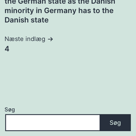
the German state as the Danish
minority in Germany has to the
Danish state
Næste indlæg
4
Søg
Søg