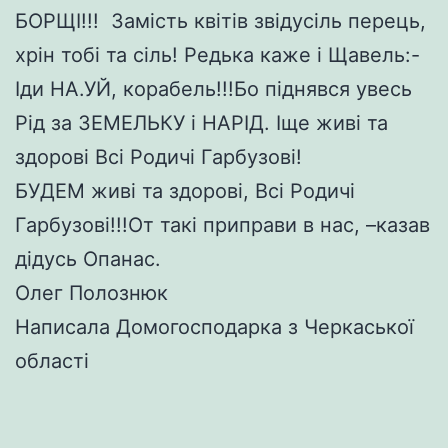
БОРЩІ!!! Замість квітів звідусіль перець,
хрін тобі та сіль! Редька каже і Щавель:-
Іди НА.УЙ, корабель!!!Бо піднявся увесь
Рід за ЗЕМЕЛЬКУ і НАРІД. Іще живі та
здорові Всі Родичі Гарбузові!
БУДЕМ живі та здорові, Всі Родичі
Гарбузові!!!От такі приправи в нас, –казав
дідусь Опанас.
Олег Полознюк
Написала Домогосподарка з Черкаської
області