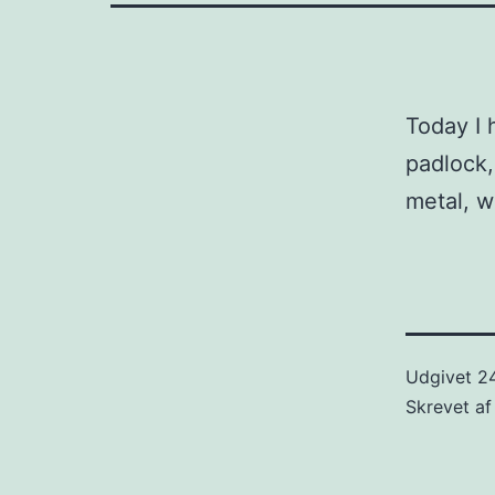
Today I 
padlock,
metal, w
Udgivet
2
Skrevet a