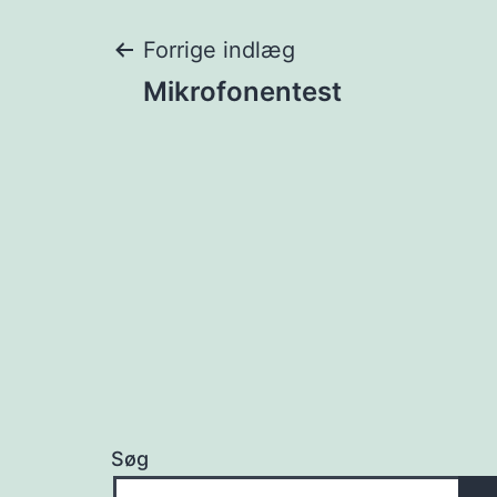
Indlægsnavigat
Forrige indlæg
Mikrofonentest
Søg