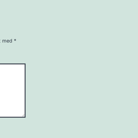
et med
*