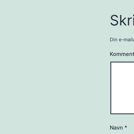
Skr
Din e-maila
Kommen
Navn
*