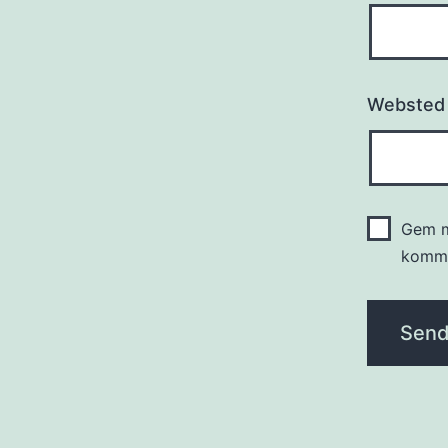
Websted
Gem m
komme